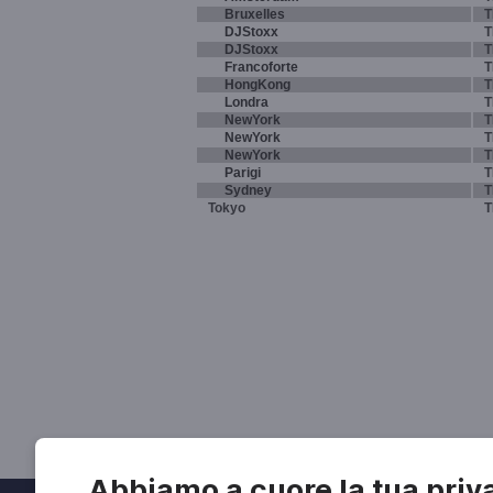
Bruxelles
T
DJStoxx
T
DJStoxx
T
Francoforte
T
HongKong
T
Londra
T
NewYork
T
NewYork
T
NewYork
T
Parigi
T
Sydney
T
Tokyo
T
Abbiamo a cuore la tua priv