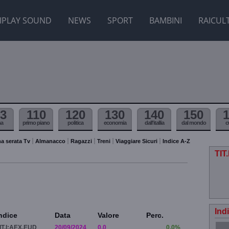
IPLAY SOUND
NEWS
SPORT
BAMBINI
RAICUL
3
110
120
130
140
150
ma
primo piano
politica
economia
dall'itallia
dal mondo
c
a serata Tv
Almanacco
Ragazzi
Treni
Viaggiare Sicuri
Indice A-Z
TIT
Ind
ndice
Data
Valore
Perc.
IT.I:AEX.EUD
20/09/2024
0.0
0.0%