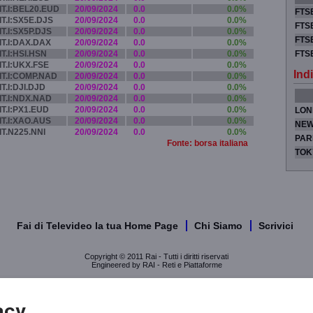
IT.I:BEL20.EUD
20/09/2024
0.0
0.0%
FTSE
IT.I:SX5E.DJS
20/09/2024
0.0
0.0%
FTSE
IT.I:SX5P.DJS
20/09/2024
0.0
0.0%
FTSE
IT.I:DAX.DAX
20/09/2024
0.0
0.0%
IT.I:HSI.HSN
20/09/2024
0.0
0.0%
FTS
IT.I:UKX.FSE
20/09/2024
0.0
0.0%
Indi
IT.I:COMP.NAD
20/09/2024
0.0
0.0%
IT.I:DJI.DJD
20/09/2024
0.0
0.0%
IT.I:NDX.NAD
20/09/2024
0.0
0.0%
IT.I:PX1.EUD
20/09/2024
0.0
0.0%
LON
IT.I:XAO.AUS
20/09/2024
0.0
0.0%
NEW
IT.N225.NNI
20/09/2024
0.0
0.0%
PAR
Fonte: borsa italiana
TOK
Fai di Televideo la tua Home Page
Chi Siamo
Scrivici
Copyright © 2011 Rai - Tutti i diritti riservati
Engineered by RAI - Reti e Piattaforme
acy