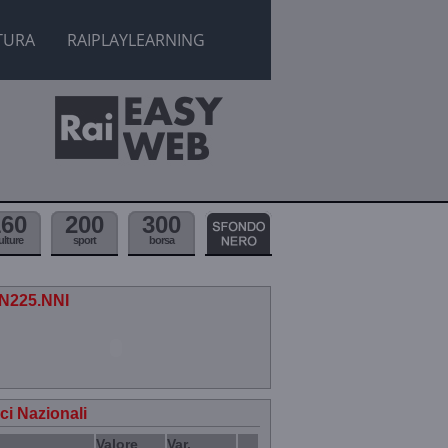
TURA
RAIPLAYLEARNING
160
200
300
ulture
sport
borsa
.N225.NNI
ici Nazionali
Valore
Var.