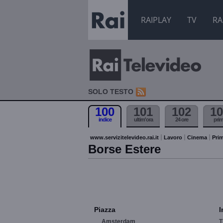
RAIPLAY
TV
RA
SOLO TESTO
100
101
102
10
indice
ultim'ora
24 ore
pri
www.servizitelevideo.rai.it
Lavoro
Cinema
Prim
Borse Estere
Piazza
I
Amsterdam
T