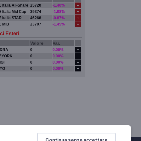
 Italia All-Share
25720
-1.40%
 Italia Mid Cap
39374
-1.08%
 Italia STAR
46268
-0.87%
E MIB
23707
-1.45%
ci Esteri
Valore
Var.
DRA
0
0.00%
 YORK
0
0.00%
IGI
0
0.00%
YO
0
0.00%
Continua senza accettare