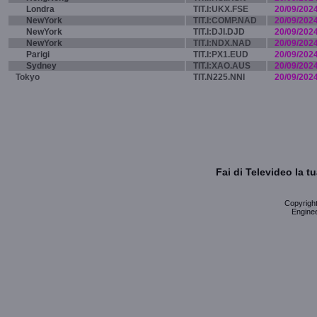
Londra
TIT.I:UKX.FSE
20/09/202
NewYork
TIT.I:COMP.NAD
20/09/202
NewYork
TIT.I:DJI.DJD
20/09/202
NewYork
TIT.I:NDX.NAD
20/09/202
Parigi
TIT.I:PX1.EUD
20/09/202
Sydney
TIT.I:XAO.AUS
20/09/202
Tokyo
TIT.N225.NNI
20/09/202
Fai di Televideo la 
Copyright 
Enginee