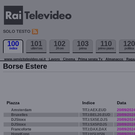
SOLO TESTO
100
101
102
103
110
120
indice
ultim'ora
24 ore
prima
primo piano
politica
www.servizitelevideo.rai.it
Lavoro
Cinema
Prima serata Tv
Almanacco
Raga
Borse Estere
Piazza
Indice
Data
Amsterdam
TIT.I:AEX.EUD
20/09/202
Bruxelles
TIT.I:BEL20.EUD
20/09/202
DJStoxx
TIT.I:SX5E.DJS
20/09/202
DJStoxx
TIT.I:SX5P.DJS
20/09/202
Francoforte
TIT.I:DAX.DAX
20/09/202
HongKong
TIT.I:HSI.HSN
20/09/202