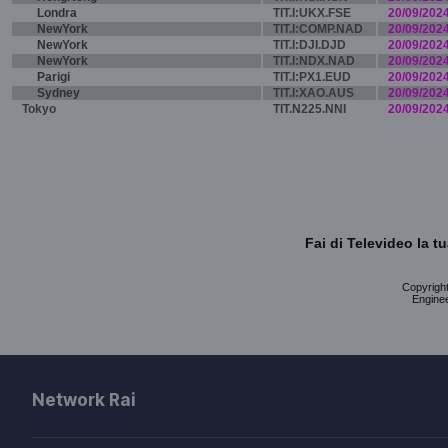
Londra
TIT.I:UKX.FSE
20/09/202
NewYork
TIT.I:COMP.NAD
20/09/202
NewYork
TIT.I:DJI.DJD
20/09/202
NewYork
TIT.I:NDX.NAD
20/09/202
Parigi
TIT.I:PX1.EUD
20/09/202
Sydney
TIT.I:XAO.AUS
20/09/202
Tokyo
TIT.N225.NNI
20/09/202
Fai di Televideo la 
Copyright 
Enginee