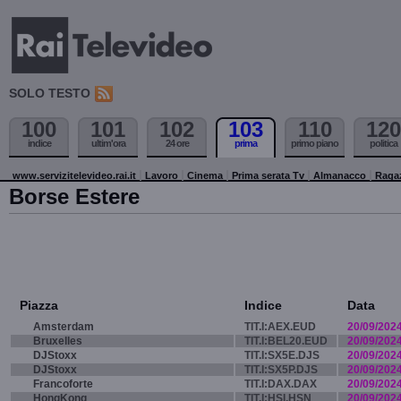
SOLO TESTO
100
101
102
103
110
120
indice
ultim'ora
24 ore
prima
primo piano
politica
www.servizitelevideo.rai.it
Lavoro
Cinema
Prima serata Tv
Almanacco
Raga
Borse Estere
Piazza
Indice
Data
Amsterdam
TIT.I:AEX.EUD
20/09/202
Bruxelles
TIT.I:BEL20.EUD
20/09/202
DJStoxx
TIT.I:SX5E.DJS
20/09/202
DJStoxx
TIT.I:SX5P.DJS
20/09/202
Francoforte
TIT.I:DAX.DAX
20/09/202
HongKong
TIT.I:HSI.HSN
20/09/202