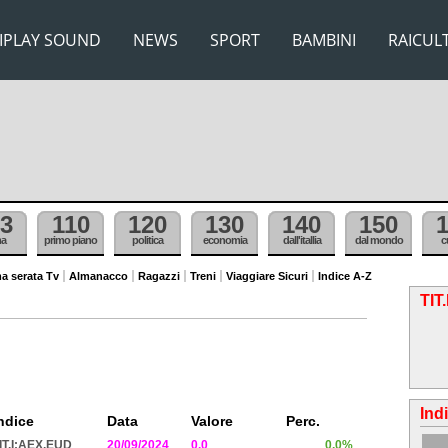
IPLAY SOUND
NEWS
SPORT
BAMBINI
RAICUL
3
110
120
130
140
150
ma
primo piano
politica
economia
dall'itallia
dal mondo
c
a serata Tv
Almanacco
Ragazzi
Treni
Viaggiare Sicuri
Indice A-Z
TIT
Ind
ndice
Data
Valore
Perc.
IT.I:AEX.EUD
20/09/2024
0.0
0.0%