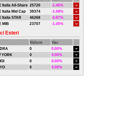
 Italia All-Share
25720
-1.40%
 Italia Mid Cap
39374
-1.08%
 Italia STAR
46268
-0.87%
E MIB
23707
-1.45%
ci Esteri
Valore
Var.
DRA
0
0.00%
 YORK
0
0.00%
IGI
0
0.00%
YO
0
0.00%