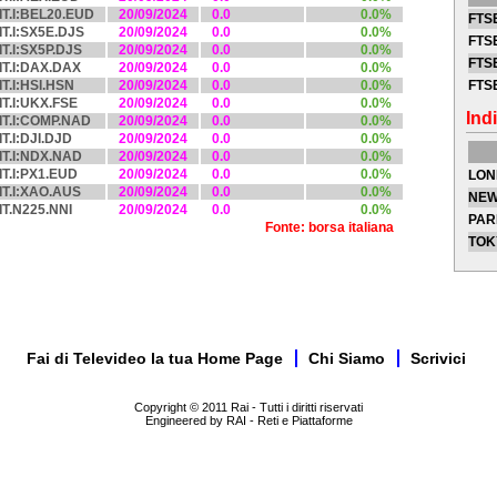
IT.I:BEL20.EUD
20/09/2024
0.0
0.0%
FTSE
IT.I:SX5E.DJS
20/09/2024
0.0
0.0%
FTSE
IT.I:SX5P.DJS
20/09/2024
0.0
0.0%
FTSE
IT.I:DAX.DAX
20/09/2024
0.0
0.0%
IT.I:HSI.HSN
20/09/2024
0.0
0.0%
FTS
IT.I:UKX.FSE
20/09/2024
0.0
0.0%
Indi
IT.I:COMP.NAD
20/09/2024
0.0
0.0%
IT.I:DJI.DJD
20/09/2024
0.0
0.0%
IT.I:NDX.NAD
20/09/2024
0.0
0.0%
IT.I:PX1.EUD
20/09/2024
0.0
0.0%
LON
IT.I:XAO.AUS
20/09/2024
0.0
0.0%
NEW
IT.N225.NNI
20/09/2024
0.0
0.0%
PAR
Fonte: borsa italiana
TOK
Fai di Televideo la tua Home Page
Chi Siamo
Scrivici
Copyright © 2011 Rai - Tutti i diritti riservati
Engineered by RAI - Reti e Piattaforme