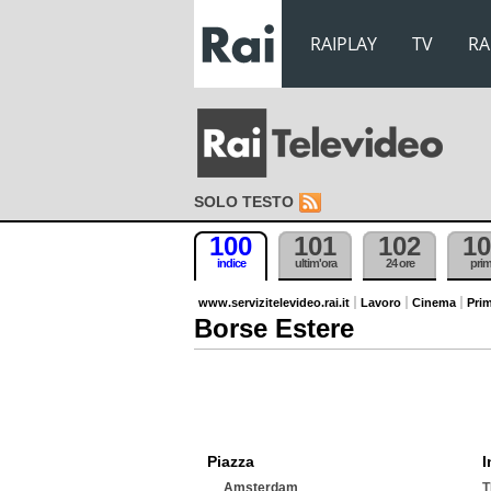
RAIPLAY
TV
RA
SOLO TESTO
100
101
102
10
indice
ultim'ora
24 ore
pri
www.servizitelevideo.rai.it
Lavoro
Cinema
Prim
Borse Estere
Piazza
I
Amsterdam
T