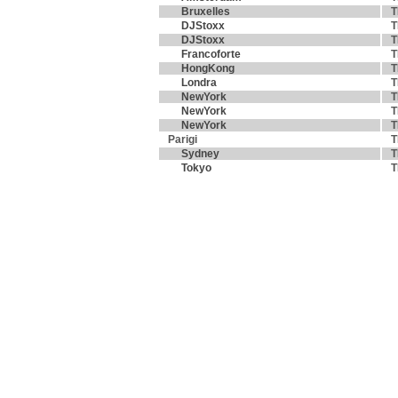
Bruxelles
T
DJStoxx
T
DJStoxx
T
Francoforte
T
HongKong
T
Londra
T
NewYork
T
NewYork
T
NewYork
T
Parigi
T
Sydney
T
Tokyo
T