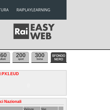
TURA
RAIPLAYLEARNING
160
200
300
ulture
sport
borsa
.I:PX1.EUD
ici Nazionali
Valore
Var.