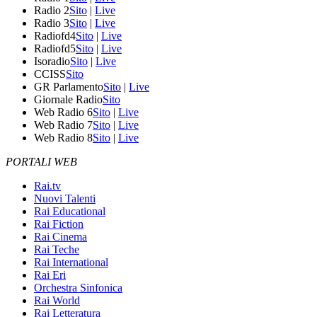
Radio 2
Sito
|
Live
Radio 3
Sito
|
Live
Radiofd4
Sito
|
Live
Radiofd5
Sito
|
Live
Isoradio
Sito
|
Live
CCISS
Sito
GR Parlamento
Sito
|
Live
Giornale Radio
Sito
Web Radio 6
Sito
|
Live
Web Radio 7
Sito
|
Live
Web Radio 8
Sito
|
Live
PORTALI WEB
Rai.tv
Nuovi Talenti
Rai Educational
Rai Fiction
Rai Cinema
Rai Teche
Rai International
Rai Eri
Orchestra Sinfonica
Rai World
Rai Letteratura