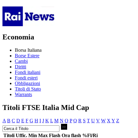
Economia
Borsa Italiana
Borse Estere
Cambi
Diritti
Fondi italiani
Fondi esteri
Obbligazioni
Titoli di Stato
Warrants
Titoli FTSE Italia Mid Cap
A
B
C
D
E
F
G
H
I
J
K
L
M
N
O
P
Q
R
S
T
U
V
W
X
Y
Z
Titoli
Uffic.
Min
Max
Flash
Ora flash
%Fl/Ri