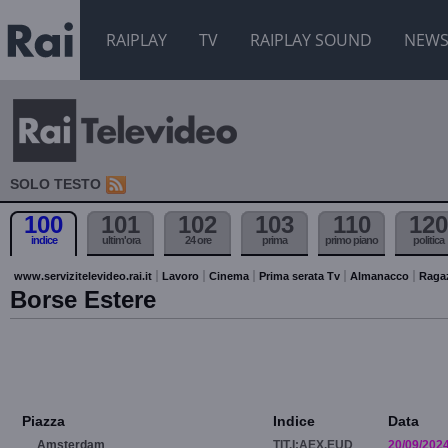
RAIPLAY
TV
RAIPLAY SOUND
NEW
SOLO TESTO
100
101
102
103
110
120
indice
ultim'ora
24 ore
prima
primo piano
politica
www.servizitelevideo.rai.it
Lavoro
Cinema
Prima serata Tv
Almanacco
Raga
Borse Estere
Piazza
Indice
Data
Amsterdam
TIT.I:AEX.EUD
20/09/202