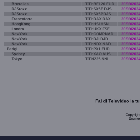
Bruxelles
TIT.I:BEL20.EUD
20/09/202
DJStoxx
TIT.I:SX5E.DJS
20/09/202
DJStoxx
TIT.I:SX5P.DJS
20/09/202
Francoforte
TIT.I:DAX.DAX
20/09/202
HongKong
TIT.I:HSI.HSN
20/09/202
Londra
TIT.I:UKX.FSE
20/09/202
NewYork
TIT.I:COMP.NAD
20/09/202
NewYork
TIT.I:DJI.DJD
20/09/202
NewYork
TIT.I:NDX.NAD
20/09/202
Parigi
TIT.I:PX1.EUD
20/09/202
Sydney
TIT.I:XAO.AUS
20/09/202
Tokyo
TIT.N225.NNI
20/09/202
Fai di Televideo la 
Copyright 
Enginee