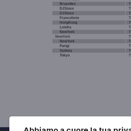
Bruxelles
T
DJStoxx
T
DJStoxx
T
Francoforte
T
HongKong
T
Londra
T
NewYork
T
NewYork
T
NewYork
T
Parigi
T
Sydney
T
Tokyo
T
Abbiamo a cuore la tua priv