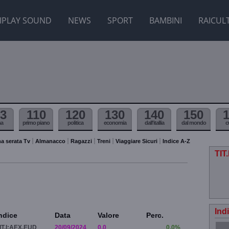
IPLAY SOUND
NEWS
SPORT
BAMBINI
RAICUL
3
110
120
130
140
150
ma
primo piano
politica
economia
dall'itallia
dal mondo
c
a serata Tv
Almanacco
Ragazzi
Treni
Viaggiare Sicuri
Indice A-Z
TIT
Ind
ndice
Data
Valore
Perc.
IT.I:AEX.EUD
20/09/2024
0.0
0.0%