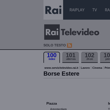
RAIPLAY
TV
RA
SOLO TESTO
100
101
102
10
indice
ultim'ora
24 ore
pri
www.servizitelevideo.rai.it
Lavoro
Cinema
Prim
Borse Estere
Piazza
I
Amsterdam
T