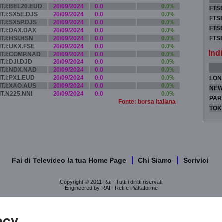
IT.I:BEL20.EUD
20/09/2024
0.0
0.0%
FTSE
IT.I:SX5E.DJS
20/09/2024
0.0
0.0%
FTSE
IT.I:SX5P.DJS
20/09/2024
0.0
0.0%
FTSE
IT.I:DAX.DAX
20/09/2024
0.0
0.0%
IT.I:HSI.HSN
20/09/2024
0.0
0.0%
FTS
IT.I:UKX.FSE
20/09/2024
0.0
0.0%
Indi
IT.I:COMP.NAD
20/09/2024
0.0
0.0%
IT.I:DJI.DJD
20/09/2024
0.0
0.0%
IT.I:NDX.NAD
20/09/2024
0.0
0.0%
IT.I:PX1.EUD
20/09/2024
0.0
0.0%
LON
IT.I:XAO.AUS
20/09/2024
0.0
0.0%
NEW
IT.N225.NNI
20/09/2024
0.0
0.0%
PAR
Fonte: borsa italiana
TOK
Fai di Televideo la tua Home Page
Chi Siamo
Scrivici
Copyright © 2011 Rai - Tutti i diritti riservati
Engineered by RAI - Reti e Piattaforme
acy