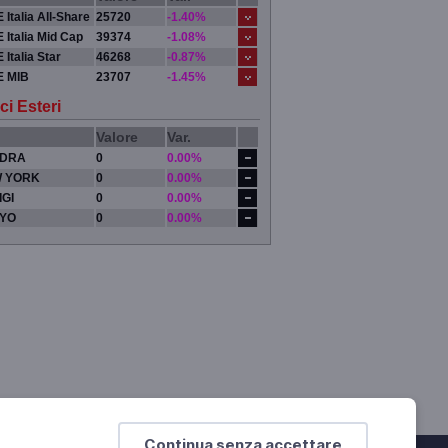
 Italia All-Share
25720
-1.40%
 Italia Mid Cap
39374
-1.08%
 Italia Star
46268
-0.87%
E MIB
23707
-1.45%
ci Esteri
Valore
Var.
DRA
0
0.00%
 YORK
0
0.00%
IGI
0
0.00%
YO
0
0.00%
Continua senza accettare