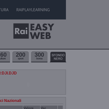
TURA
RAIPLAYLEARNING
160
200
300
ulture
sport
borsa
.I:DJI.DJD
ici Nazionali
Valore
Var.