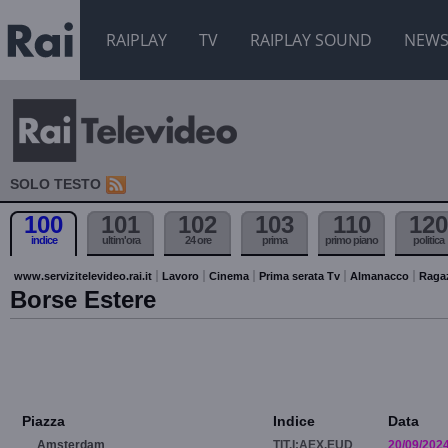
RAIPLAY
TV
RAIPLAY SOUND
NEW
SOLO TESTO
100
101
102
103
110
120
indice
ultim'ora
24 ore
prima
primo piano
politica
www.servizitelevideo.rai.it
Lavoro
Cinema
Prima serata Tv
Almanacco
Raga
Borse Estere
Piazza
Indice
Data
Amsterdam
TIT.I:AEX.EUD
20/09/202