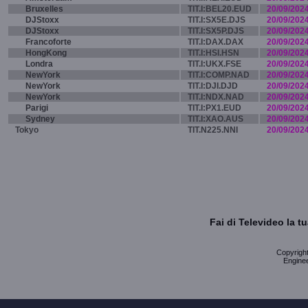
Bruxelles
TIT.I:BEL20.EUD
20/09/202
DJStoxx
TIT.I:SX5E.DJS
20/09/202
DJStoxx
TIT.I:SX5P.DJS
20/09/202
Francoforte
TIT.I:DAX.DAX
20/09/202
HongKong
TIT.I:HSI.HSN
20/09/202
Londra
TIT.I:UKX.FSE
20/09/202
NewYork
TIT.I:COMP.NAD
20/09/202
NewYork
TIT.I:DJI.DJD
20/09/202
NewYork
TIT.I:NDX.NAD
20/09/202
Parigi
TIT.I:PX1.EUD
20/09/202
Sydney
TIT.I:XAO.AUS
20/09/202
Tokyo
TIT.N225.NNI
20/09/202
Fai di Televideo la 
Copyright 
Enginee