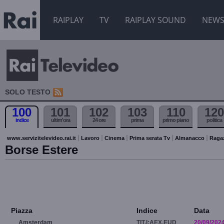
RAIPLAY
TV
RAIPLAY SOUND
NEW
SOLO TESTO
100
101
102
103
110
120
indice
ultim'ora
24 ore
prima
primo piano
politica
www.servizitelevideo.rai.it
Lavoro
Cinema
Prima serata Tv
Almanacco
Raga
Borse Estere
Piazza
Indice
Data
Amsterdam
TIT.I:AEX.EUD
20/09/202