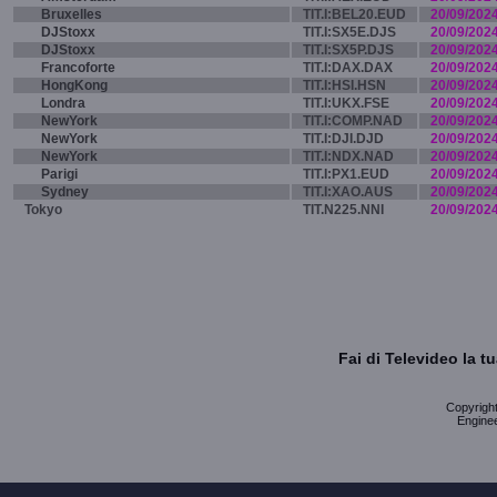
Bruxelles
TIT.I:BEL20.EUD
20/09/202
DJStoxx
TIT.I:SX5E.DJS
20/09/202
DJStoxx
TIT.I:SX5P.DJS
20/09/202
Francoforte
TIT.I:DAX.DAX
20/09/202
HongKong
TIT.I:HSI.HSN
20/09/202
Londra
TIT.I:UKX.FSE
20/09/202
NewYork
TIT.I:COMP.NAD
20/09/202
NewYork
TIT.I:DJI.DJD
20/09/202
NewYork
TIT.I:NDX.NAD
20/09/202
Parigi
TIT.I:PX1.EUD
20/09/202
Sydney
TIT.I:XAO.AUS
20/09/202
Tokyo
TIT.N225.NNI
20/09/202
Fai di Televideo la 
Copyright 
Enginee