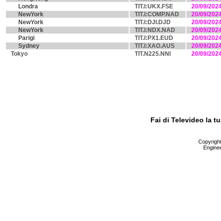
Londra
TIT.I:UKX.FSE
20/09/202
NewYork
TIT.I:COMP.NAD
20/09/202
NewYork
TIT.I:DJI.DJD
20/09/202
NewYork
TIT.I:NDX.NAD
20/09/202
Parigi
TIT.I:PX1.EUD
20/09/202
Sydney
TIT.I:XAO.AUS
20/09/202
Tokyo
TIT.N225.NNI
20/09/202
Fai di Televideo la 
Copyright 
Enginee