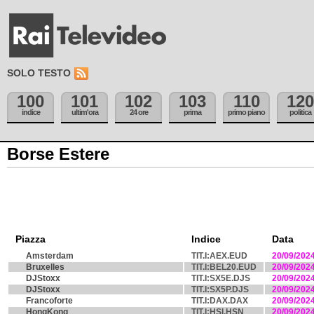
SOLO TESTO
100
101
102
103
110
120
indice
ultim'ora
24 ore
prima
primo piano
politica
Borse Estere
Piazza
Indice
Data
Amsterdam
TIT.I:AEX.EUD
20/09/202
Bruxelles
TIT.I:BEL20.EUD
20/09/202
DJStoxx
TIT.I:SX5E.DJS
20/09/202
DJStoxx
TIT.I:SX5P.DJS
20/09/202
Francoforte
TIT.I:DAX.DAX
20/09/202
HongKong
TIT.I:HSI.HSN
20/09/202