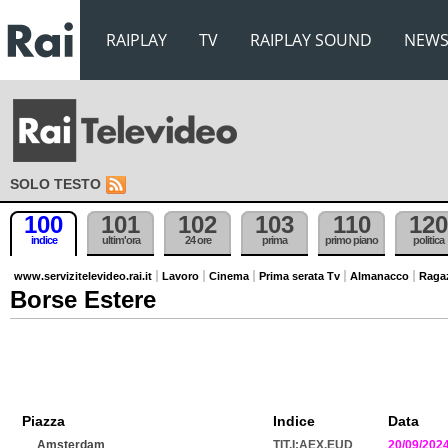
RAIPLAY
TV
RAIPLAY SOUND
NEW
SOLO TESTO
100
101
102
103
110
120
indice
ultim'ora
24 ore
prima
primo piano
politica
www.servizitelevideo.rai.it
Lavoro
Cinema
Prima serata Tv
Almanacco
Raga
Borse Estere
Piazza
Indice
Data
Amsterdam
TIT.I:AEX.EUD
20/09/202