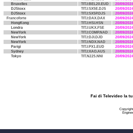
Bruxelles
TIT.I:BEL20.EUD
20/09/202
DJStoxx
TIT.I:SX5E.DJS
20/09/202
DJStoxx
TIT.I:SX5P.DJS
20/09/202
Francoforte
TIT.I:DAX.DAX
20/09/202
HongKong
TIT.I:HSI.HSN
20/09/202
Londra
TIT.I:UKX.FSE
20/09/202
NewYork
TIT.I:COMP.NAD
20/09/202
NewYork
TIT.I:DJI.DJD
20/09/202
NewYork
TIT.I:NDX.NAD
20/09/202
Parigi
TIT.I:PX1.EUD
20/09/202
Sydney
TIT.I:XAO.AUS
20/09/202
Tokyo
TIT.N225.NNI
20/09/202
Fai di Televideo la 
Copyright 
Enginee