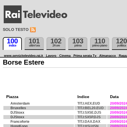
SOLO TESTO
100
101
102
103
110
120
indice
ultim'ora
24 ore
prima
primo piano
politica
www.servizitelevideo.rai.it
Lavoro
Cinema
Prima serata Tv
Almanacco
Raga
Borse Estere
Piazza
Indice
Data
Amsterdam
TIT.I:AEX.EUD
20/09/202
Bruxelles
TIT.I:BEL20.EUD
20/09/202
DJStoxx
TIT.I:SX5E.DJS
20/09/202
DJStoxx
TIT.I:SX5P.DJS
20/09/202
Francoforte
TIT.I:DAX.DAX
20/09/202
HongKong
TIT.I:HSI.HSN
20/09/202