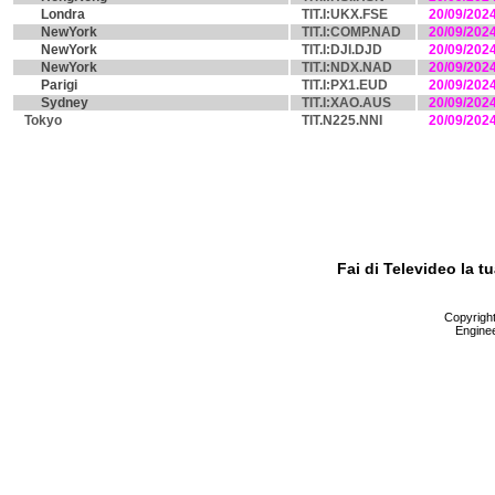
Londra
TIT.I:UKX.FSE
20/09/202
NewYork
TIT.I:COMP.NAD
20/09/202
NewYork
TIT.I:DJI.DJD
20/09/202
NewYork
TIT.I:NDX.NAD
20/09/202
Parigi
TIT.I:PX1.EUD
20/09/202
Sydney
TIT.I:XAO.AUS
20/09/202
Tokyo
TIT.N225.NNI
20/09/202
Fai di Televideo la 
Copyright 
Enginee