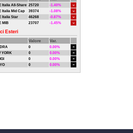
 Italia All-Share
25720
-1.40%
 Italia Mid Cap
39374
-1.08%
 Italia Star
46268
-0.87%
E MIB
23707
-1.45%
ci Esteri
Valore
Var.
DRA
0
0.00%
 YORK
0
0.00%
IGI
0
0.00%
YO
0
0.00%