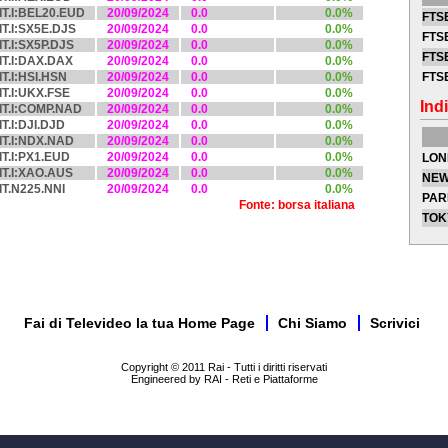
IT.I:BEL20.EUD
20/09/2024
0.0
0.0%
FTSE
IT.I:SX5E.DJS
20/09/2024
0.0
0.0%
FTSE
IT.I:SX5P.DJS
20/09/2024
0.0
0.0%
FTSE
IT.I:DAX.DAX
20/09/2024
0.0
0.0%
IT.I:HSI.HSN
20/09/2024
0.0
0.0%
FTS
IT.I:UKX.FSE
20/09/2024
0.0
0.0%
Indi
IT.I:COMP.NAD
20/09/2024
0.0
0.0%
IT.I:DJI.DJD
20/09/2024
0.0
0.0%
IT.I:NDX.NAD
20/09/2024
0.0
0.0%
IT.I:PX1.EUD
20/09/2024
0.0
0.0%
LON
IT.I:XAO.AUS
20/09/2024
0.0
0.0%
NEW
IT.N225.NNI
20/09/2024
0.0
0.0%
PAR
Fonte: borsa italiana
TOK
Fai di Televideo la tua Home Page
Chi Siamo
Scrivici
Copyright © 2011 Rai - Tutti i diritti riservati
Engineered by RAI - Reti e Piattaforme