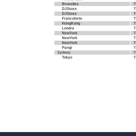
Bruxelles
T
DJStoxx
T
DJStoxx
T
Francoforte
T
HongKong
T
Londra
T
NewYork
T
NewYork
T
NewYork
T
Parigi
T
Sydney
T
Tokyo
T