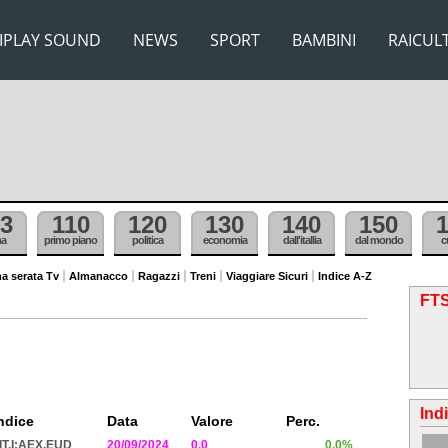
IPLAY SOUND
NEWS
SPORT
BAMBINI
RAICUL
3
110
120
130
140
150
ma
primo piano
politica
economia
dall'itallia
dal mondo
c
a serata Tv
Almanacco
Ragazzi
Treni
Viaggiare Sicuri
Indice A-Z
FTS
Ind
ndice
Data
Valore
Perc.
IT.I:AEX.EUD
20/09/2024
0.0
0.0%