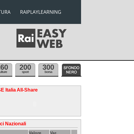
TURA
RAIPLAYLEARNING
160
200
300
ulture
sport
borsa
E Italia All-Share
ici Nazionali
Valore
Var.