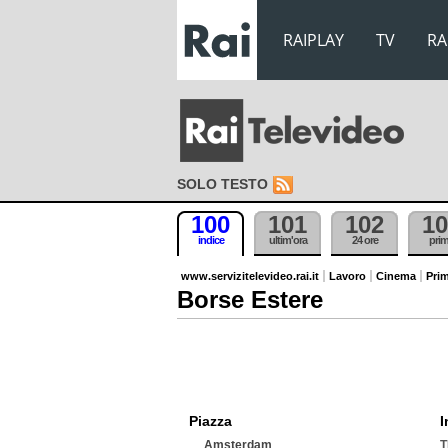
RAIPLAY
TV
RA
SOLO TESTO
100
101
102
10
indice
ultim'ora
24 ore
pri
www.servizitelevideo.rai.it
Lavoro
Cinema
Prim
Borse Estere
Piazza
I
Amsterdam
T