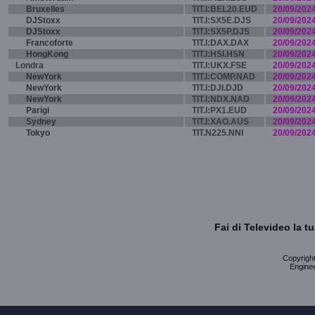
Bruxelles
TIT.I:BEL20.EUD
20/09/202
DJStoxx
TIT.I:SX5E.DJS
20/09/202
DJStoxx
TIT.I:SX5P.DJS
20/09/202
Francoforte
TIT.I:DAX.DAX
20/09/202
HongKong
TIT.I:HSI.HSN
20/09/202
Londra
TIT.I:UKX.FSE
20/09/202
NewYork
TIT.I:COMP.NAD
20/09/202
NewYork
TIT.I:DJI.DJD
20/09/202
NewYork
TIT.I:NDX.NAD
20/09/202
Parigi
TIT.I:PX1.EUD
20/09/202
Sydney
TIT.I:XAO.AUS
20/09/202
Tokyo
TIT.N225.NNI
20/09/202
Fai di Televideo la 
Copyright 
Enginee