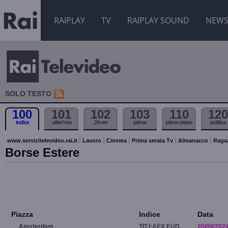
RAIPLAY
TV
RAIPLAY SOUND
NEW
SOLO TESTO
100
101
102
103
110
120
indice
ultim'ora
24 ore
prima
primo piano
politica
www.servizitelevideo.rai.it
Lavoro
Cinema
Prima serata Tv
Almanacco
Raga
Borse Estere
Piazza
Indice
Data
Amsterdam
TIT.I:AEX.EUD
20/09/202