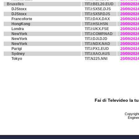
Bruxelles
TIT.I:BEL20.EUD
20/09/202
DJStoxx
TIT.I:SX5E.DJS
20/09/202
DJStoxx
TIT.I:SX5P.DJS
20/09/202
Francoforte
TIT.I:DAX.DAX
20/09/202
HongKong
TIT.I:HSI.HSN
20/09/202
Londra
TIT.I:UKX.FSE
20/09/202
NewYork
TIT.I:COMP.NAD
20/09/202
NewYork
TIT.I:DJI.DJD
20/09/202
NewYork
TIT.I:NDX.NAD
20/09/202
Parigi
TIT.I:PX1.EUD
20/09/202
Sydney
TIT.I:XAO.AUS
20/09/202
Tokyo
TIT.N225.NNI
20/09/202
Fai di Televideo la 
Copyright 
Enginee