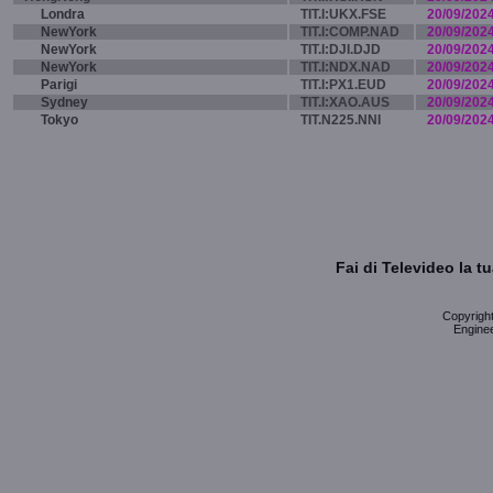
Londra
TIT.I:UKX.FSE
20/09/202
NewYork
TIT.I:COMP.NAD
20/09/202
NewYork
TIT.I:DJI.DJD
20/09/202
NewYork
TIT.I:NDX.NAD
20/09/202
Parigi
TIT.I:PX1.EUD
20/09/202
Sydney
TIT.I:XAO.AUS
20/09/202
Tokyo
TIT.N225.NNI
20/09/202
Fai di Televideo la 
Copyright 
Enginee