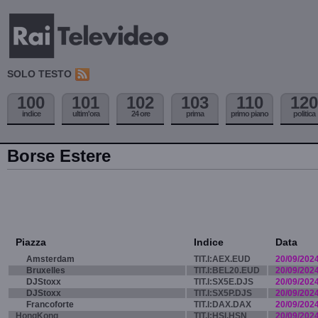
SOLO TESTO
100
101
102
103
110
120
indice
ultim'ora
24 ore
prima
primo piano
politica
Borse Estere
Piazza
Indice
Data
Amsterdam
TIT.I:AEX.EUD
20/09/202
Bruxelles
TIT.I:BEL20.EUD
20/09/202
DJStoxx
TIT.I:SX5E.DJS
20/09/202
DJStoxx
TIT.I:SX5P.DJS
20/09/202
Francoforte
TIT.I:DAX.DAX
20/09/202
HongKong
TIT.I:HSI.HSN
20/09/202