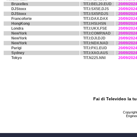
Bruxelles
TIT.I:BEL20.EUD
20/09/202
DJStoxx
TIT.I:SX5E.DJS
20/09/202
DJStoxx
TIT.I:SX5P.DJS
20/09/202
Francoforte
TIT.I:DAX.DAX
20/09/202
HongKong
TIT.I:HSI.HSN
20/09/202
Londra
TIT.I:UKX.FSE
20/09/202
NewYork
TIT.I:COMP.NAD
20/09/202
NewYork
TIT.I:DJI.DJD
20/09/202
NewYork
TIT.I:NDX.NAD
20/09/202
Parigi
TIT.I:PX1.EUD
20/09/202
Sydney
TIT.I:XAO.AUS
20/09/202
Tokyo
TIT.N225.NNI
20/09/202
Fai di Televideo la 
Copyright 
Enginee