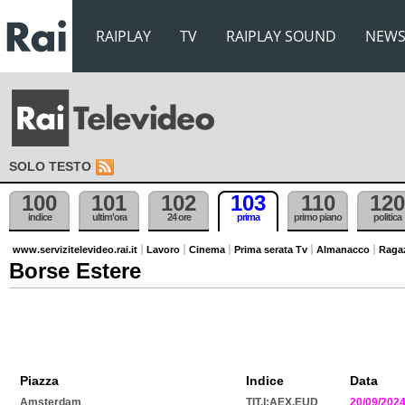
RAIPLAY
TV
RAIPLAY SOUND
NEW
SOLO TESTO
100
101
102
103
110
120
indice
ultim'ora
24 ore
prima
primo piano
politica
www.servizitelevideo.rai.it
Lavoro
Cinema
Prima serata Tv
Almanacco
Raga
Borse Estere
Piazza
Indice
Data
Amsterdam
TIT.I:AEX.EUD
20/09/202