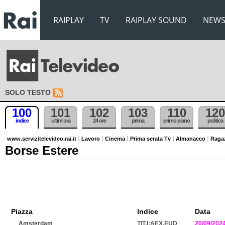
RAIPLAY
TV
RAIPLAY SOUND
NEW
SOLO TESTO
100
101
102
103
110
120
indice
ultim'ora
24 ore
prima
primo piano
politica
www.servizitelevideo.rai.it
Lavoro
Cinema
Prima serata Tv
Almanacco
Raga
Borse Estere
Piazza
Indice
Data
Amsterdam
TIT.I:AEX.EUD
20/09/202