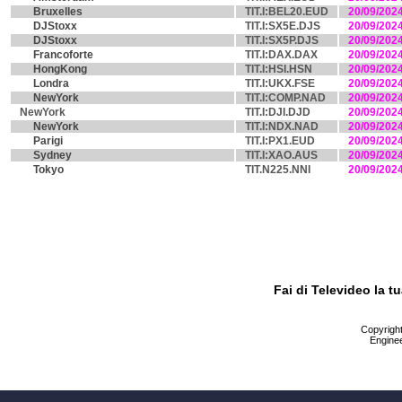
Bruxelles
TIT.I:BEL20.EUD
20/09/202
DJStoxx
TIT.I:SX5E.DJS
20/09/202
DJStoxx
TIT.I:SX5P.DJS
20/09/202
Francoforte
TIT.I:DAX.DAX
20/09/202
HongKong
TIT.I:HSI.HSN
20/09/202
Londra
TIT.I:UKX.FSE
20/09/202
NewYork
TIT.I:COMP.NAD
20/09/202
NewYork
TIT.I:DJI.DJD
20/09/202
NewYork
TIT.I:NDX.NAD
20/09/202
Parigi
TIT.I:PX1.EUD
20/09/202
Sydney
TIT.I:XAO.AUS
20/09/202
Tokyo
TIT.N225.NNI
20/09/202
Fai di Televideo la 
Copyright 
Enginee