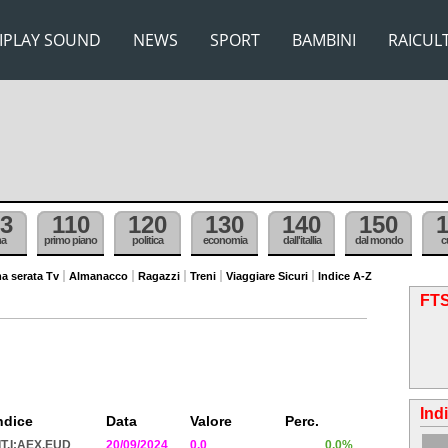
IPLAY SOUND
NEWS
SPORT
BAMBINI
RAICUL
3
110
120
130
140
150
ma
primo piano
politica
economia
dall'itallia
dal mondo
c
a serata Tv
Almanacco
Ragazzi
Treni
Viaggiare Sicuri
Indice A-Z
FTS
Ind
ndice
Data
Valore
Perc.
IT.I:AEX.EUD
20/09/2024
0.0
0.0%