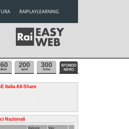
TURA
RAIPLAYLEARNING
160
200
300
ulture
sport
borsa
E Italia All-Share
ici Nazionali
Valore
Var.