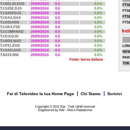
IT.I:BEL20.EUD
20/09/2024
0.0
0.0%
FTSE
IT.I:SX5E.DJS
20/09/2024
0.0
0.0%
FTSE
IT.I:SX5P.DJS
20/09/2024
0.0
0.0%
FTSE
IT.I:DAX.DAX
20/09/2024
0.0
0.0%
IT.I:HSI.HSN
20/09/2024
0.0
0.0%
FTS
IT.I:UKX.FSE
20/09/2024
0.0
0.0%
Indi
IT.I:COMP.NAD
20/09/2024
0.0
0.0%
IT.I:DJI.DJD
20/09/2024
0.0
0.0%
IT.I:NDX.NAD
20/09/2024
0.0
0.0%
IT.I:PX1.EUD
20/09/2024
0.0
0.0%
LON
IT.I:XAO.AUS
20/09/2024
0.0
0.0%
NEW
IT.N225.NNI
20/09/2024
0.0
0.0%
PAR
Fonte: borsa italiana
TOK
Fai di Televideo la tua Home Page
Chi Siamo
Scrivici
Copyright © 2011 Rai - Tutti i diritti riservati
Engineered by RAI - Reti e Piattaforme