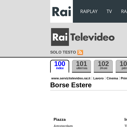
RAIPLAY
TV
RA
SOLO TESTO
100
101
102
10
indice
ultim'ora
24 ore
pri
www.servizitelevideo.rai.it
Lavoro
Cinema
Prim
Borse Estere
Piazza
I
Amsterdam
T