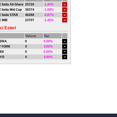
 Italia All-Share
25720
-1.40%
 Italia Mid Cap
39374
-1.08%
 Italia STAR
46268
-0.87%
E MIB
23707
-1.45%
ci Esteri
Valore
Var.
DRA
0
0.00%
 YORK
0
0.00%
IGI
0
0.00%
YO
0
0.00%