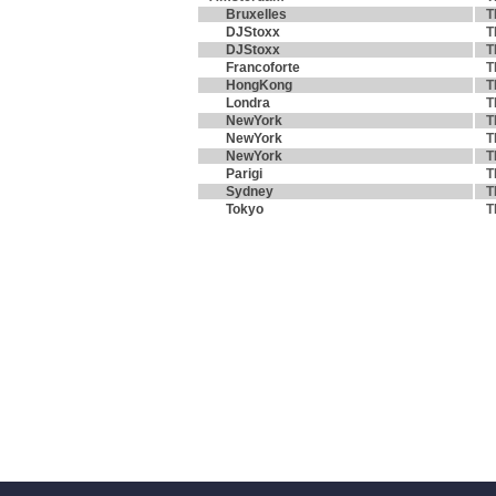
Bruxelles
T
DJStoxx
T
DJStoxx
T
Francoforte
T
HongKong
T
Londra
T
NewYork
T
NewYork
T
NewYork
T
Parigi
T
Sydney
T
Tokyo
T