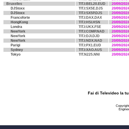
Bruxelles
TIT.I:BEL20.EUD
20/09/202
DJStoxx
TIT.I:SX5E.DJS
20/09/202
DJStoxx
TIT.I:SX5P.DJS
20/09/202
Francoforte
TIT.I:DAX.DAX
20/09/202
HongKong
TIT.I:HSI.HSN
20/09/202
Londra
TIT.I:UKX.FSE
20/09/202
NewYork
TIT.I:COMP.NAD
20/09/202
NewYork
TIT.I:DJI.DJD
20/09/202
NewYork
TIT.I:NDX.NAD
20/09/202
Parigi
TIT.I:PX1.EUD
20/09/202
Sydney
TIT.I:XAO.AUS
20/09/202
Tokyo
TIT.N225.NNI
20/09/202
Fai di Televideo la 
Copyright 
Enginee