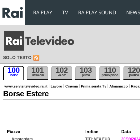
RAIPLAY
TV
RAIPLAY SOUND
NEW
SOLO TESTO
100
101
102
103
110
120
indice
ultim'ora
24 ore
prima
primo piano
politica
www.servizitelevideo.rai.it
Lavoro
Cinema
Prima serata Tv
Almanacco
Raga
Borse Estere
Piazza
Indice
Data
Amsterdam
TIT.I:AEX.EUD
20/09/202