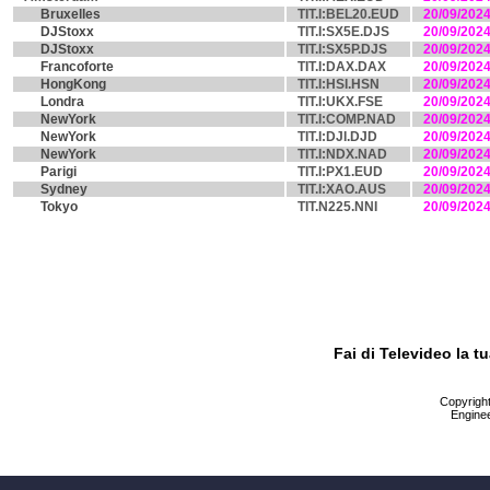
Bruxelles
TIT.I:BEL20.EUD
20/09/202
DJStoxx
TIT.I:SX5E.DJS
20/09/202
DJStoxx
TIT.I:SX5P.DJS
20/09/202
Francoforte
TIT.I:DAX.DAX
20/09/202
HongKong
TIT.I:HSI.HSN
20/09/202
Londra
TIT.I:UKX.FSE
20/09/202
NewYork
TIT.I:COMP.NAD
20/09/202
NewYork
TIT.I:DJI.DJD
20/09/202
NewYork
TIT.I:NDX.NAD
20/09/202
Parigi
TIT.I:PX1.EUD
20/09/202
Sydney
TIT.I:XAO.AUS
20/09/202
Tokyo
TIT.N225.NNI
20/09/202
Fai di Televideo la 
Copyright 
Enginee