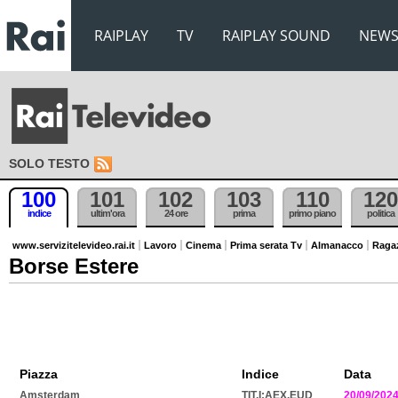
RAIPLAY
TV
RAIPLAY SOUND
NEW
SOLO TESTO
100
101
102
103
110
120
indice
ultim'ora
24 ore
prima
primo piano
politica
www.servizitelevideo.rai.it
Lavoro
Cinema
Prima serata Tv
Almanacco
Raga
Borse Estere
Piazza
Indice
Data
Amsterdam
TIT.I:AEX.EUD
20/09/202