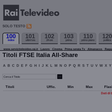
SOLO TESTO
100
101
102
103
110
120
indice
ultim'ora
24 ore
prima
primo piano
politica
www.servizitelevideo.rai.it
Lavoro
Cinema
Prima serata Tv
Almanacco
Raga
Titoli FTSE Italia All-Share
A
B
C
D
E
F
G
H
I
J
K
L
M
N
O
P
Q
R
S
T
U
V
W
X
Y
Titoli
Uffic.
Min
Max
Flas
Dati di 