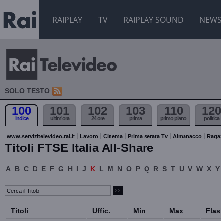
RAIPLAY
TV
RAIPLAY SOUND
NEW
SOLO TESTO
100
101
102
103
110
120
indice
ultim'ora
24 ore
prima
primo piano
politica
www.servizitelevideo.rai.it
Lavoro
Cinema
Prima serata Tv
Almanacco
Raga
Titoli FTSE Italia All-Share
A
B
C
D
E
F
G
H
I
J
K
L
M
N
O
P
Q
R
S
T
U
V
W
X
Y
Titoli
Uffic.
Min
Max
Flas