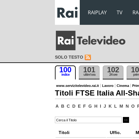
RAIPLAY
TV
RA
SOLO TESTO
100
101
102
10
indice
ultim'ora
24 ore
pri
www.servizitelevideo.rai.it
Lavoro
Cinema
Prim
Titoli FTSE Italia All-Sh
A
B
C
D
E
F
G
H
I
J
K
L
M
N
O
Titoli
Uffic.
M