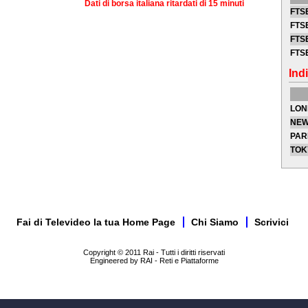
Dati di borsa italiana ritardati di 15 minuti
FTSE
FTSE
FTSE
FTS
Indi
LON
NEW
PAR
TOK
Fai di Televideo la tua Home Page
Chi Siamo
Scrivici
Copyright © 2011 Rai - Tutti i diritti riservati
Engineered by RAI - Reti e Piattaforme