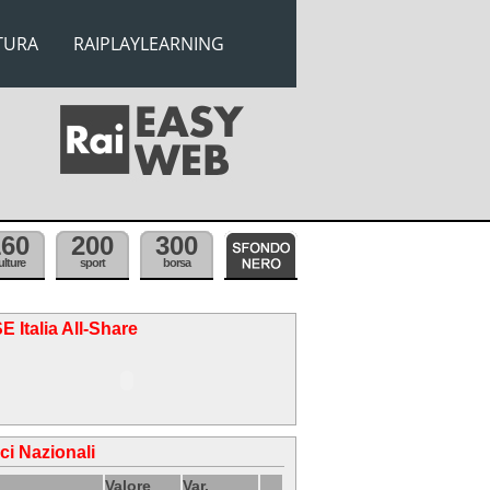
TURA
RAIPLAYLEARNING
160
200
300
ulture
sport
borsa
E Italia All-Share
ici Nazionali
Valore
Var.