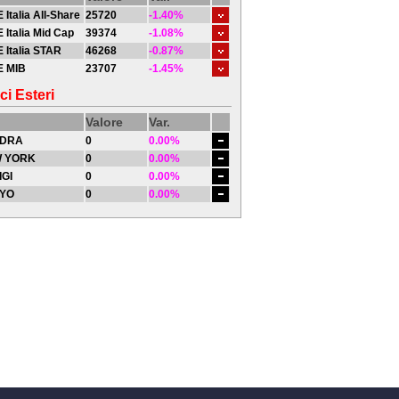
 Italia All-Share
25720
-1.40%
 Italia Mid Cap
39374
-1.08%
 Italia STAR
46268
-0.87%
E MIB
23707
-1.45%
ci Esteri
Valore
Var.
DRA
0
0.00%
 YORK
0
0.00%
IGI
0
0.00%
YO
0
0.00%