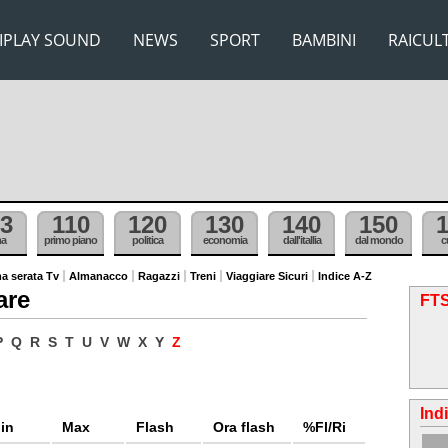
IPLAY SOUND
NEWS
SPORT
BAMBINI
RAICUL
3
110
120
130
140
150
ma
primo piano
politica
economia
dall'itallia
dal mondo
c
a serata Tv
Almanacco
Ragazzi
Treni
Viaggiare Sicuri
Indice A-Z
are
FTS
P
Q
R
S
T
U
V
W
X
Y
Z
Ind
in
Max
Flash
Ora flash
%Fl/Ri