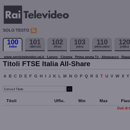
SOLO TESTO
100
101
102
103
110
120
indice
ultim'ora
24 ore
prima
primo piano
politica
www.servizitelevideo.rai.it
Lavoro
Cinema
Prima serata Tv
Almanacco
Raga
Titoli FTSE Italia All-Share
A
B
C
D
E
F
G
H
I
J
K
L
M
N
O
P
Q
R
S
T
U
V
W
X
Y
Titoli
Uffic.
Min
Max
Flas
Dati di 