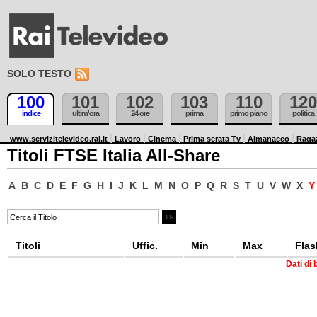
SOLO TESTO
100
101
102
103
110
120
indice
ultim'ora
24 ore
prima
primo piano
politica
www.servizitelevideo.rai.it
Lavoro
Cinema
Prima serata Tv
Almanacco
Raga
Titoli FTSE Italia All-Share
A
B
C
D
E
F
G
H
I
J
K
L
M
N
O
P
Q
R
S
T
U
V
W
X
Titoli
Uffic.
Min
Max
Flas
Dati di 