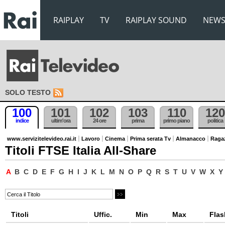
RAIPLAY
TV
RAIPLAY SOUND
NEW
SOLO TESTO
100
101
102
103
110
120
indice
ultim'ora
24 ore
prima
primo piano
politica
www.servizitelevideo.rai.it
Lavoro
Cinema
Prima serata Tv
Almanacco
Raga
Titoli FTSE Italia All-Share
A
B
C
D
E
F
G
H
I
J
K
L
M
N
O
P
Q
R
S
T
U
V
W
X
Y
Titoli
Uffic.
Min
Max
Flas