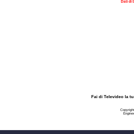
Dati di 
Fai di Televideo la 
Copyright 
Enginee