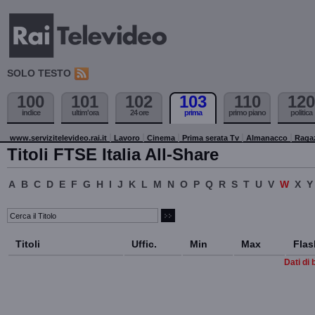
SOLO TESTO
100
101
102
103
110
120
indice
ultim'ora
24 ore
prima
primo piano
politica
www.servizitelevideo.rai.it
Lavoro
Cinema
Prima serata Tv
Almanacco
Raga
Titoli FTSE Italia All-Share
A
B
C
D
E
F
G
H
I
J
K
L
M
N
O
P
Q
R
S
T
U
V
W
X
Y
Titoli
Uffic.
Min
Max
Flas
Dati di 