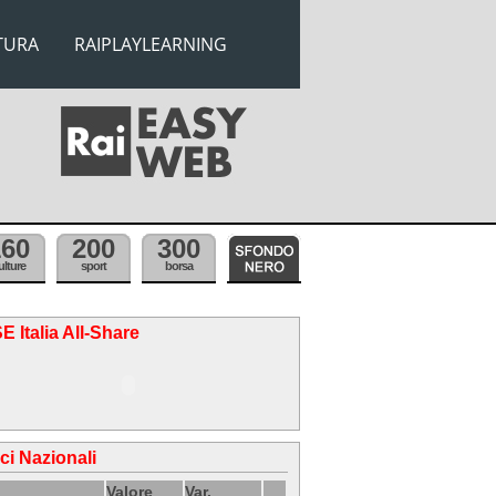
TURA
RAIPLAYLEARNING
160
200
300
ulture
sport
borsa
E Italia All-Share
ici Nazionali
Valore
Var.