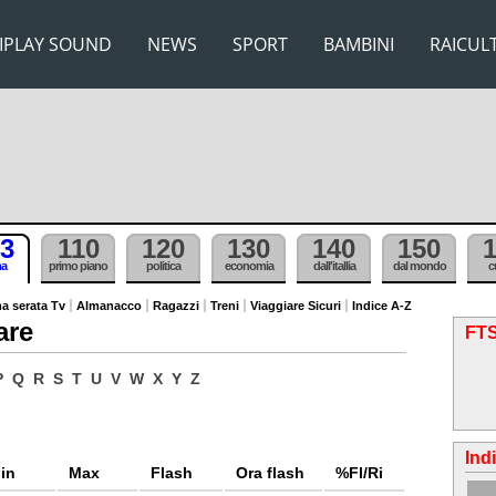
IPLAY SOUND
NEWS
SPORT
BAMBINI
RAICUL
3
110
120
130
140
150
ma
primo piano
politica
economia
dall'itallia
dal mondo
c
a serata Tv
Almanacco
Ragazzi
Treni
Viaggiare Sicuri
Indice A-Z
are
FTS
P
Q
R
S
T
U
V
W
X
Y
Z
Ind
in
Max
Flash
Ora flash
%Fl/Ri