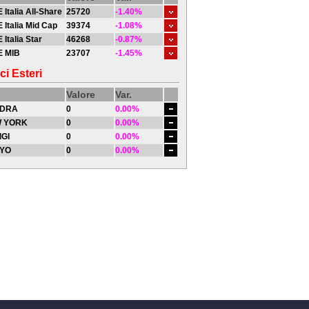
 Italia All-Share
25720
-1.40%
 Italia Mid Cap
39374
-1.08%
 Italia Star
46268
-0.87%
E MIB
23707
-1.45%
ci Esteri
Valore
Var.
DRA
0
0.00%
 YORK
0
0.00%
IGI
0
0.00%
YO
0
0.00%