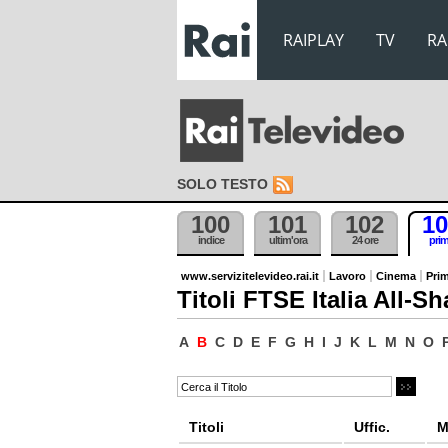
RAIPLAY
TV
RA
SOLO TESTO
100
101
102
10
indice
ultim'ora
24 ore
pri
www.servizitelevideo.rai.it
Lavoro
Cinema
Prim
Titoli FTSE Italia All-Sh
A
B
C
D
E
F
G
H
I
J
K
L
M
N
O
Titoli
Uffic.
M