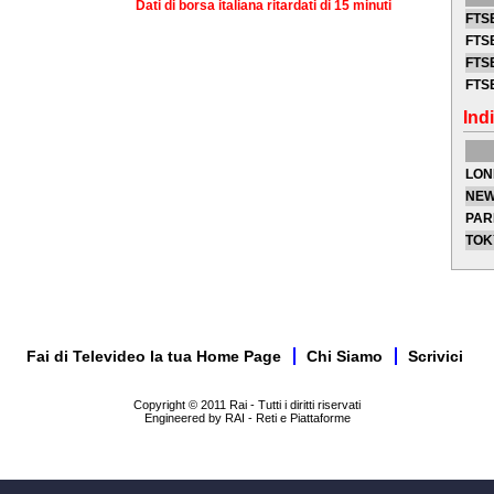
Dati di borsa italiana ritardati di 15 minuti
FTSE
FTSE
FTSE
FTS
Indi
LON
NEW
PAR
TOK
Fai di Televideo la tua Home Page
Chi Siamo
Scrivici
Copyright © 2011 Rai - Tutti i diritti riservati
Engineered by RAI - Reti e Piattaforme