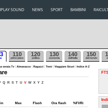
IPLAY SOUND
NEWS
SPORT
BAMBINI
RAICUL
3
110
120
130
140
150
ma
primo piano
politica
economia
dall'itallia
dal mondo
c
a serata Tv
Almanacco
Ragazzi
Treni
Viaggiare Sicuri
Indice A-Z
are
FTS
P
Q
R
S
T
U
V
W
X
Y
Z
Ind
in
Max
Flash
Ora flash
%Fl/Ri