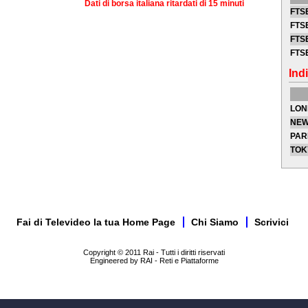
Dati di borsa italiana ritardati di 15 minuti
FTSE
FTSE
FTSE
FTS
Indi
LON
NEW
PAR
TOK
Fai di Televideo la tua Home Page
Chi Siamo
Scrivici
Copyright © 2011 Rai - Tutti i diritti riservati
Engineered by RAI - Reti e Piattaforme