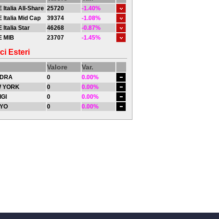
 Italia All-Share
25720
-1.40%
 Italia Mid Cap
39374
-1.08%
 Italia Star
46268
-0.87%
E MIB
23707
-1.45%
ci Esteri
Valore
Var.
DRA
0
0.00%
 YORK
0
0.00%
IGI
0
0.00%
YO
0
0.00%