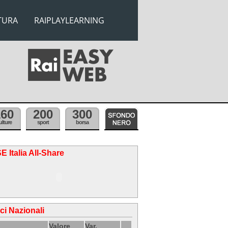
TURA
RAIPLAYLEARNING
160
200
300
ulture
sport
borsa
E Italia All-Share
ici Nazionali
Valore
Var.