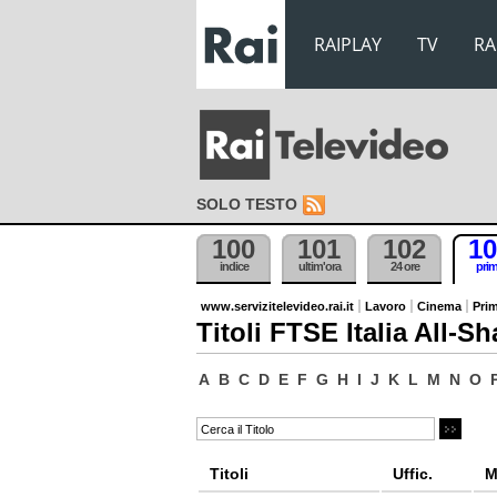
RAIPLAY
TV
RA
SOLO TESTO
100
101
102
10
indice
ultim'ora
24 ore
pri
www.servizitelevideo.rai.it
Lavoro
Cinema
Prim
Titoli FTSE Italia All-Sh
A
B
C
D
E
F
G
H
I
J
K
L
M
N
O
Titoli
Uffic.
M