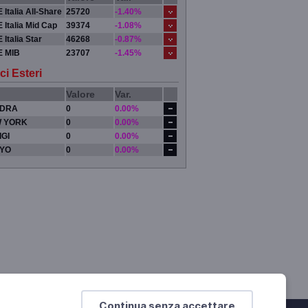
 Italia All-Share
25720
-1.40%
 Italia Mid Cap
39374
-1.08%
 Italia Star
46268
-0.87%
E MIB
23707
-1.45%
ci Esteri
Valore
Var.
DRA
0
0.00%
 YORK
0
0.00%
IGI
0
0.00%
YO
0
0.00%
Continua senza accettare