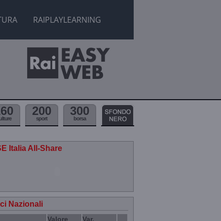
TURA
RAIPLAYLEARNING
160
200
300
ulture
sport
borsa
E Italia All-Share
ici Nazionali
Valore
Var.