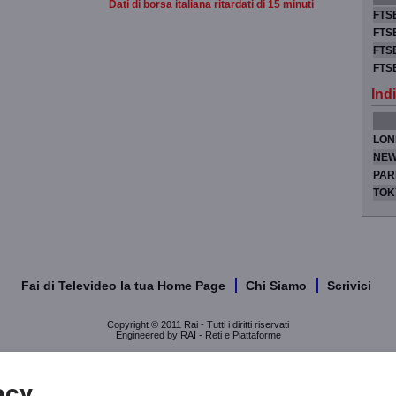
Dati di borsa italiana ritardati di 15 minuti
FTSE
FTSE
FTSE
FTS
Indi
LON
NEW
PAR
TOK
Fai di Televideo la tua Home Page
Chi Siamo
Scrivici
Copyright © 2011 Rai - Tutti i diritti riservati
Engineered by RAI - Reti e Piattaforme
acy