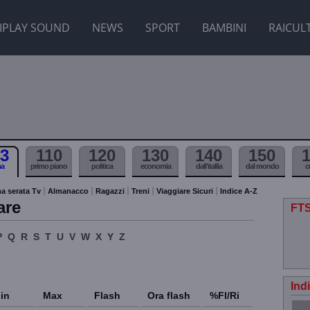
IPLAY SOUND
NEWS
SPORT
BAMBINI
RAICUL
3
110
120
130
140
150
ma
primo piano
politica
economia
dall'itallia
dal mondo
c
a serata Tv
Almanacco
Ragazzi
Treni
Viaggiare Sicuri
Indice A-Z
are
FTS
P
Q
R
S
T
U
V
W
X
Y
Z
Ind
in
Max
Flash
Ora flash
%Fl/Ri