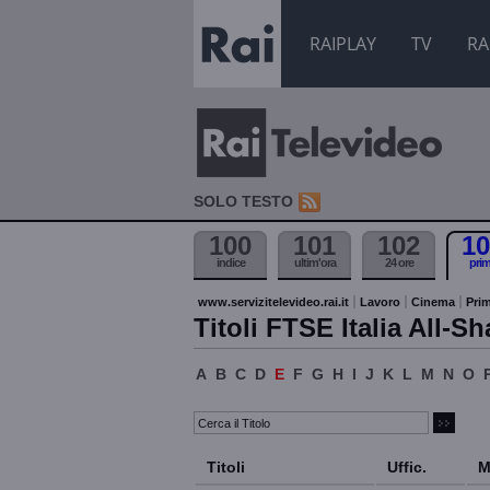
RAIPLAY
TV
RA
SOLO TESTO
100
101
102
10
indice
ultim'ora
24 ore
pri
www.servizitelevideo.rai.it
Lavoro
Cinema
Prim
Titoli FTSE Italia All-Sh
A
B
C
D
E
F
G
H
I
J
K
L
M
N
O
Titoli
Uffic.
M