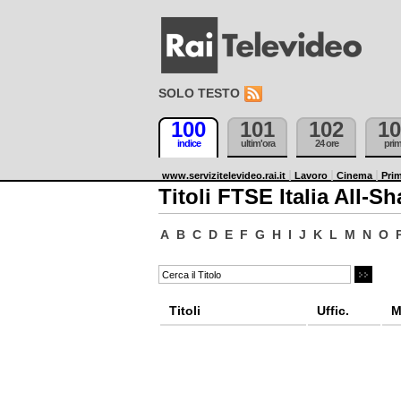
SOLO TESTO
100
101
102
10
indice
ultim'ora
24 ore
pri
www.servizitelevideo.rai.it
Lavoro
Cinema
Prim
Titoli FTSE Italia All-Sh
A
B
C
D
E
F
G
H
I
J
K
L
M
N
O
Titoli
Uffic.
M