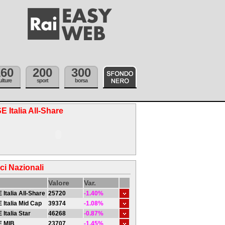
160
200
300
ulture
sport
borsa
E Italia All-Share
ici Nazionali
Valore
Var.
 Italia All-Share
25720
-1.40%
 Italia Mid Cap
39374
-1.08%
 Italia Star
46268
-0.87%
E MIB
23707
-1.45%