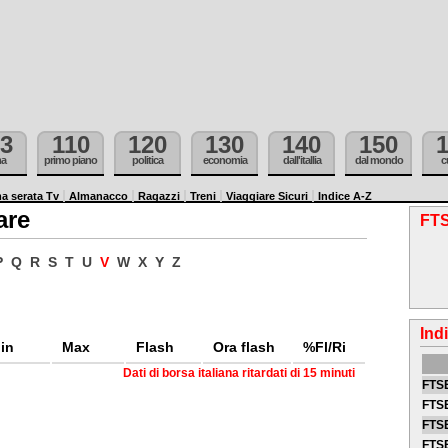
3
110
120
130
140
150
ma
primo piano
politica
economia
dall'itallia
dal mondo
c
a serata Tv
Almanacco
Ragazzi
Treni
Viaggiare Sicuri
Indice A-Z
are
FTS
P
Q
R
S
T
U
V
W
X
Y
Z
Ind
in
Max
Flash
Ora flash
%Fl/Ri
Dati di borsa italiana ritardati di 15 minuti
FTSE
FTSE
FTSE
FTS