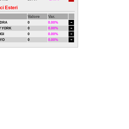
ci Esteri
Valore
Var.
DRA
0
0.00%
 YORK
0
0.00%
IGI
0
0.00%
YO
0
0.00%