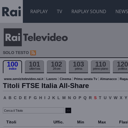
RAIPLAY
TV
RAIPLAY SOUND
NEW
SOLO TESTO
100
101
102
103
110
120
indice
ultim'ora
24 ore
prima
primo piano
politica
www.servizitelevideo.rai.it
Lavoro
Cinema
Prima serata Tv
Almanacco
Raga
Titoli FTSE Italia All-Share
A
B
C
D
E
F
G
H
I
J
K
L
M
N
O
P
Q
R
S
T
U
V
W
X
Y
Titoli
Uffic.
Min
Max
Flas