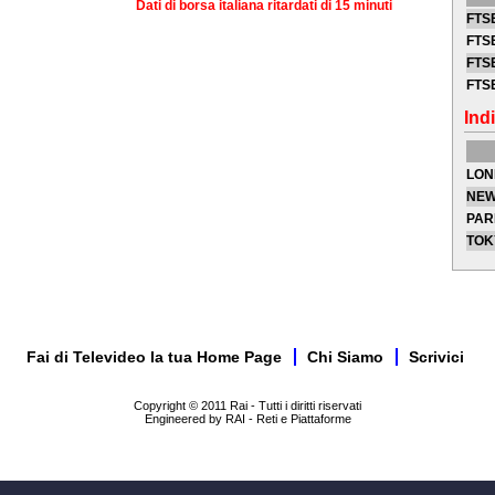
Dati di borsa italiana ritardati di 15 minuti
FTSE
FTSE
FTSE
FTS
Indi
LON
NEW
PAR
TOK
Fai di Televideo la tua Home Page
Chi Siamo
Scrivici
Copyright © 2011 Rai - Tutti i diritti riservati
Engineered by RAI - Reti e Piattaforme