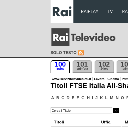
RAIPLAY
TV
RA
SOLO TESTO
100
101
102
10
indice
ultim'ora
24 ore
pri
www.servizitelevideo.rai.it
Lavoro
Cinema
Prim
Titoli FTSE Italia All-Sh
A
B
C
D
E
F
G
H
I
J
K
L
M
N
O
Titoli
Uffic.
M