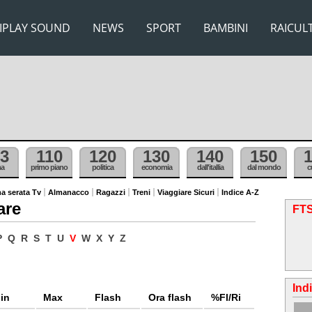
IPLAY SOUND
NEWS
SPORT
BAMBINI
RAICUL
3
110
120
130
140
150
ma
primo piano
politica
economia
dall'itallia
dal mondo
c
a serata Tv
Almanacco
Ragazzi
Treni
Viaggiare Sicuri
Indice A-Z
are
FTS
P
Q
R
S
T
U
V
W
X
Y
Z
Ind
in
Max
Flash
Ora flash
%Fl/Ri