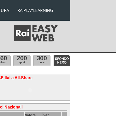
TURA
RAIPLAYLEARNING
160
200
300
ulture
sport
borsa
E Italia All-Share
ici Nazionali
Valore
Var.