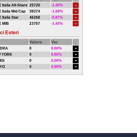
 Italia All-Share
25720
-1.40%
 Italia Mid Cap
39374
-1.08%
 Italia Star
46268
-0.87%
E MIB
23707
-1.45%
ci Esteri
Valore
Var.
DRA
0
0.00%
 YORK
0
0.00%
IGI
0
0.00%
YO
0
0.00%