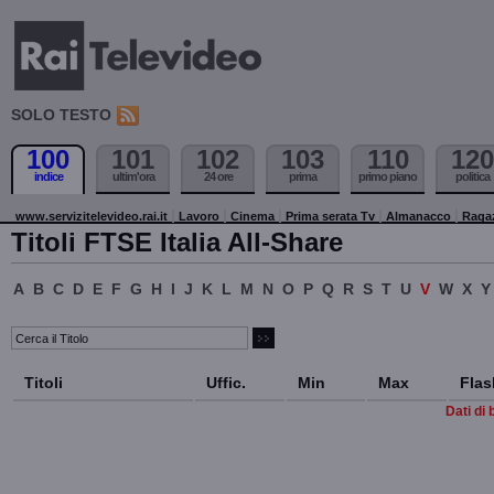
SOLO TESTO
100
101
102
103
110
120
indice
ultim'ora
24 ore
prima
primo piano
politica
www.servizitelevideo.rai.it
Lavoro
Cinema
Prima serata Tv
Almanacco
Raga
Titoli FTSE Italia All-Share
A
B
C
D
E
F
G
H
I
J
K
L
M
N
O
P
Q
R
S
T
U
V
W
X
Y
Titoli
Uffic.
Min
Max
Flas
Dati di 