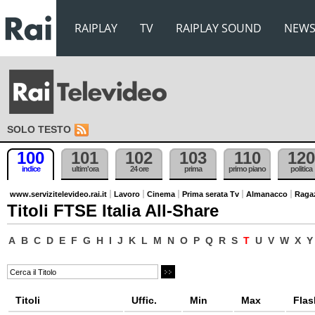
RAIPLAY
TV
RAIPLAY SOUND
NEW
SOLO TESTO
100
101
102
103
110
120
indice
ultim'ora
24 ore
prima
primo piano
politica
www.servizitelevideo.rai.it
Lavoro
Cinema
Prima serata Tv
Almanacco
Raga
Titoli FTSE Italia All-Share
A
B
C
D
E
F
G
H
I
J
K
L
M
N
O
P
Q
R
S
T
U
V
W
X
Y
Titoli
Uffic.
Min
Max
Flas