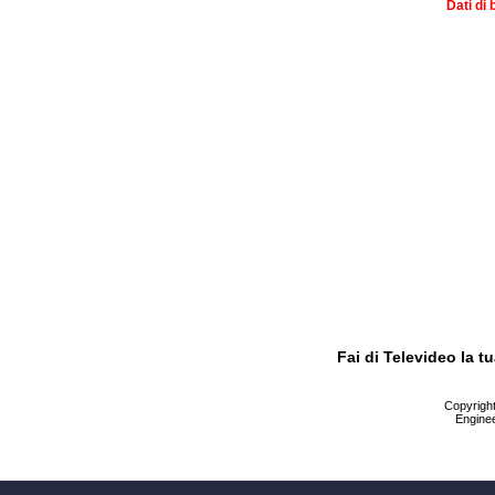
Dati di 
Fai di Televideo la 
Copyright 
Enginee