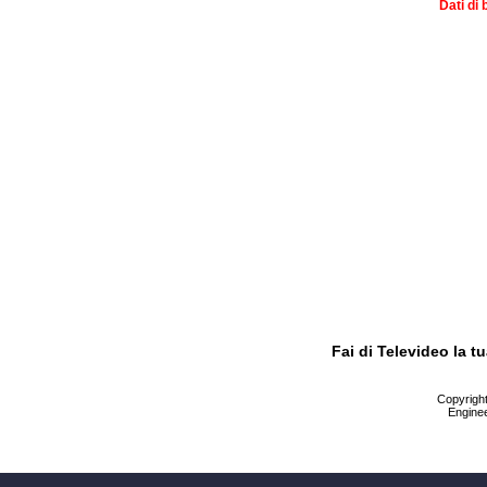
Dati di 
Fai di Televideo la 
Copyright 
Enginee