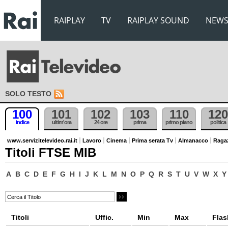
RAIPLAY
TV
RAIPLAY SOUND
NEW
SOLO TESTO
100
101
102
103
110
120
indice
ultim'ora
24 ore
prima
primo piano
politica
www.servizitelevideo.rai.it
Lavoro
Cinema
Prima serata Tv
Almanacco
Raga
Titoli FTSE MIB
A
B
C
D
E
F
G
H
I
J
K
L
M
N
O
P
Q
R
S
T
U
V
W
X
Y
Titoli
Uffic.
Min
Max
Flas