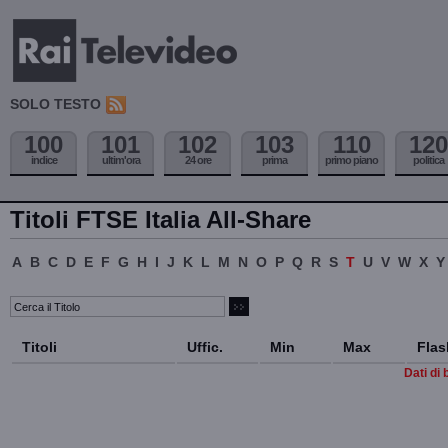
SOLO TESTO
100
101
102
103
110
120
indice
ultim'ora
24 ore
prima
primo piano
politica
Titoli FTSE Italia All-Share
A
B
C
D
E
F
G
H
I
J
K
L
M
N
O
P
Q
R
S
T
U
V
W
X
Y
Titoli
Uffic.
Min
Max
Flas
Dati di 