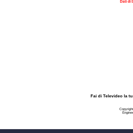
Dati di 
Fai di Televideo la 
Copyright 
Enginee