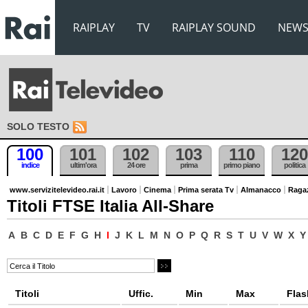
RAIPLAY
TV
RAIPLAY SOUND
NEW
SOLO TESTO
100
101
102
103
110
120
indice
ultim'ora
24 ore
prima
primo piano
politica
www.servizitelevideo.rai.it
Lavoro
Cinema
Prima serata Tv
Almanacco
Raga
Titoli FTSE Italia All-Share
A
B
C
D
E
F
G
H
I
J
K
L
M
N
O
P
Q
R
S
T
U
V
W
X
Y
Titoli
Uffic.
Min
Max
Flas