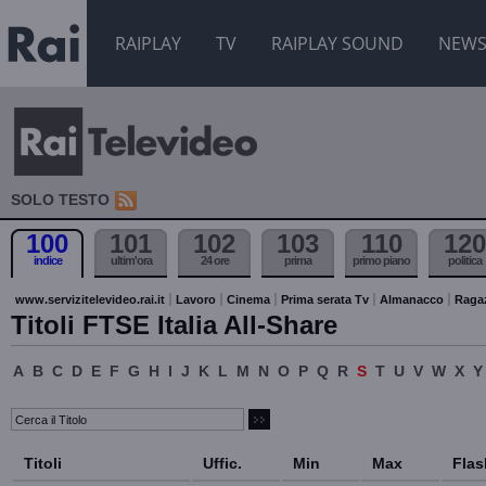
RAIPLAY
TV
RAIPLAY SOUND
NEW
SOLO TESTO
100
101
102
103
110
120
indice
ultim'ora
24 ore
prima
primo piano
politica
www.servizitelevideo.rai.it
Lavoro
Cinema
Prima serata Tv
Almanacco
Raga
Titoli FTSE Italia All-Share
A
B
C
D
E
F
G
H
I
J
K
L
M
N
O
P
Q
R
S
T
U
V
W
X
Y
Titoli
Uffic.
Min
Max
Flas