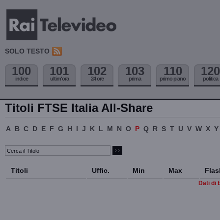
SOLO TESTO
100
101
102
103
110
120
indice
ultim'ora
24 ore
prima
primo piano
politica
Titoli FTSE Italia All-Share
A
B
C
D
E
F
G
H
I
J
K
L
M
N
O
P
Q
R
S
T
U
V
W
X
Y
Titoli
Uffic.
Min
Max
Flas
Dati di 