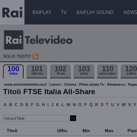
RAIPLAY
TV
RAIPLAY SOUND
NEW
SOLO TESTO
100
101
102
103
110
120
indice
ultim'ora
24 ore
prima
primo piano
politica
www.servizitelevideo.rai.it
Lavoro
Cinema
Prima serata Tv
Almanacco
Raga
Titoli FTSE Italia All-Share
A
B
C
D
E
F
G
H
I
J
K
L
M
N
O
P
Q
R
S
T
U
V
W
X
Y
Titoli
Uffic.
Min
Max
Flas