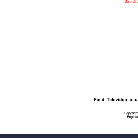
Dati di 
Fai di Televideo la 
Copyright 
Enginee