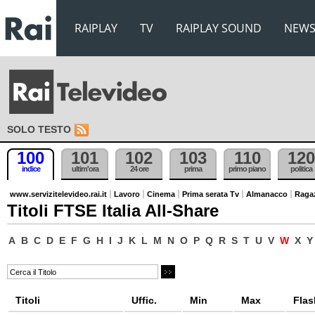
RAIPLAY
TV
RAIPLAY SOUND
NEW
SOLO TESTO
100
101
102
103
110
120
indice
ultim'ora
24 ore
prima
primo piano
politica
www.servizitelevideo.rai.it
Lavoro
Cinema
Prima serata Tv
Almanacco
Raga
Titoli FTSE Italia All-Share
A
B
C
D
E
F
G
H
I
J
K
L
M
N
O
P
Q
R
S
T
U
V
W
X
Y
Titoli
Uffic.
Min
Max
Flas