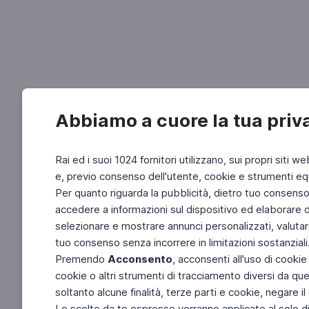
Abbiamo a cuore la tua priv
Rai ed i suoi 1024 fornitori utilizzano, sui propri siti we
e, previo consenso dell'utente, cookie e strumenti equ
Per quanto riguarda la pubblicità, dietro tuo consenso, 
accedere a informazioni sul dispositivo ed elaborare dati
selezionare e mostrare annunci personalizzati, valutar
tuo consenso senza incorrere in limitazioni sostanziali
Premendo
Acconsento
, acconsenti all'uso di cookie
cookie o altri strumenti di tracciamento diversi da quel
soltanto alcune finalità, terze parti e cookie, negare
Le scelte da te espresse verranno applicate al solo dis