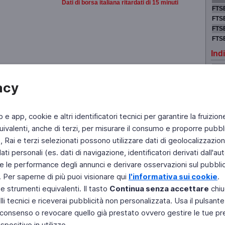
Dati di borsa italiana ritardati di 15 minuti
FTSE
FTSE
FTSE
FTS
Indi
LON
acy
NEW
PAR
TOK
b e app, cookie e altri identificatori tecnici per garantire la fruizion
ivalenti, anche di terzi, per misurare il consumo e proporre pubbli
Rai e terzi selezionati possono utilizzare dati di geolocalizzazione,
 personali (es. dati di navigazione, identificatori derivati dall'auten
Fai di Televideo la tua Home Page
Chi Siamo
Scrivici
e le performance degli annunci e derivare osservazioni sul pubblico
. Per saperne di più puoi visionare qui
l'informativa sui cookie
.
Copyright © 2011 Rai - Tutti i diritti riservati
 e strumenti equivalenti. Il tasto
Continua senza accettare
chiu
Engineered by RAI - Reti e Piattaforme
li tecnici e riceverai pubblicità non personalizzata. Usa il pulsant
 il consenso o revocare quello già prestato ovvero gestire le tue p
positivo in utilizzo.