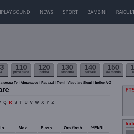
IPLAY SOUND
NEWS
SPORT
BAMBINI
RAICUL
3
110
120
130
140
150
ma
primo piano
politica
economia
dall'itallia
dal mondo
c
a serata Tv
Almanacco
Ragazzi
Treni
Viaggiare Sicuri
Indice A-Z
are
FTS
P
Q
R
S
T
U
V
W
X
Y
Z
Ind
in
Max
Flash
Ora flash
%Fl/Ri