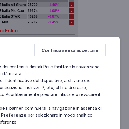
 Italia All-Share
25720
-1.40%
 Italia Mid Cap
39374
-1.08%
 Italia STAR
46268
-0.87%
E MIB
23707
-1.45%
ci Esteri
Valore
Var.
DRA
0
0.00%
Continua senza accettare
 YORK
0
0.00%
IGI
0
0.00%
YO
0
0.00%
e dei contenuti digitali Rai e facilitare la navigazione
cità mirata.
 l'identificativo del dispositivo, archiviare e/o
ticazione, indirizzi IP, etc) al fine di creare,
. Puoi liberamente prestare, rifiutare o revocare il
de il banner, continuerai la navigazione in assenza di
e
Preferenze
per selezionare in modo analitico
referenze.