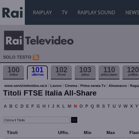
RAIPLAY
TV
RAIPLAY SOUND
NEW
SOLO TESTO
100
101
102
103
110
120
indice
ultim'ora
24 ore
prima
primo piano
politica
www.servizitelevideo.rai.it
Lavoro
Cinema
Prima serata Tv
Almanacco
Raga
Titoli FTSE Italia All-Share
A
B
C
D
E
F
G
H
I
J
K
L
M
N
O
P
Q
R
S
T
U
V
W
X
Y
Titoli
Uffic.
Min
Max
Flas