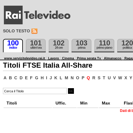
SOLO TESTO
100
101
102
103
110
120
indice
ultim'ora
24 ore
prima
primo piano
politica
www.servizitelevideo.rai.it
Lavoro
Cinema
Prima serata Tv
Almanacco
Raga
Titoli FTSE Italia All-Share
A
B
C
D
E
F
G
H
I
J
K
L
M
N
O
P
Q
R
S
T
U
V
W
X
Y
Titoli
Uffic.
Min
Max
Flas
Dati di 