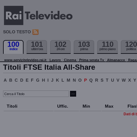
SOLO TESTO
100
101
102
103
110
120
indice
ultim'ora
24 ore
prima
primo piano
politica
www.servizitelevideo.rai.it
Lavoro
Cinema
Prima serata Tv
Almanacco
Raga
Titoli FTSE Italia All-Share
A
B
C
D
E
F
G
H
I
J
K
L
M
N
O
P
Q
R
S
T
U
V
W
X
Y
Titoli
Uffic.
Min
Max
Flas
Dati di 