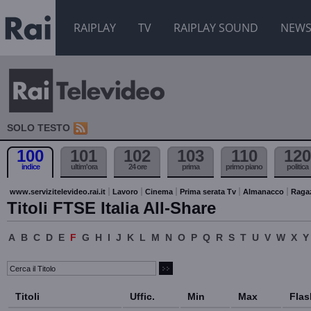
RAIPLAY
TV
RAIPLAY SOUND
NEW
SOLO TESTO
100
101
102
103
110
120
indice
ultim'ora
24 ore
prima
primo piano
politica
www.servizitelevideo.rai.it
Lavoro
Cinema
Prima serata Tv
Almanacco
Raga
Titoli FTSE Italia All-Share
A
B
C
D
E
F
G
H
I
J
K
L
M
N
O
P
Q
R
S
T
U
V
W
X
Y
Titoli
Uffic.
Min
Max
Flas