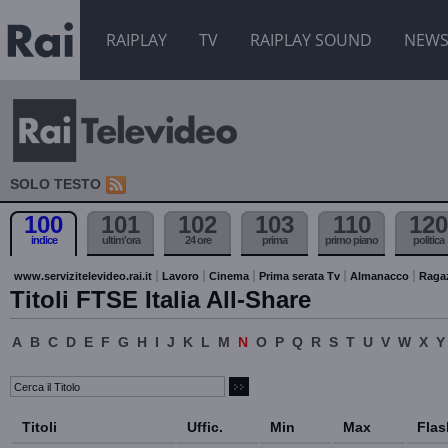
RAIPLAY
TV
RAIPLAY SOUND
NEW
SOLO TESTO
100
101
102
103
110
120
indice
ultim'ora
24 ore
prima
primo piano
politica
www.servizitelevideo.rai.it
Lavoro
Cinema
Prima serata Tv
Almanacco
Raga
Titoli FTSE Italia All-Share
A
B
C
D
E
F
G
H
I
J
K
L
M
N
O
P
Q
R
S
T
U
V
W
X
Y
Titoli
Uffic.
Min
Max
Flas