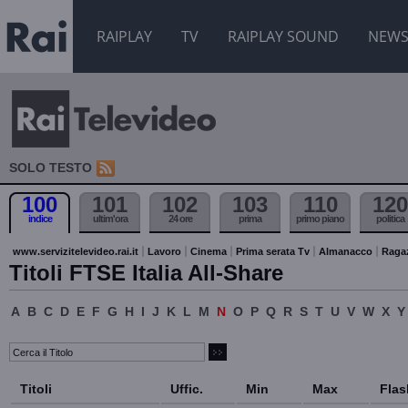
RAIPLAY
TV
RAIPLAY SOUND
NEW
SOLO TESTO
100
101
102
103
110
120
indice
ultim'ora
24 ore
prima
primo piano
politica
www.servizitelevideo.rai.it
Lavoro
Cinema
Prima serata Tv
Almanacco
Raga
Titoli FTSE Italia All-Share
A
B
C
D
E
F
G
H
I
J
K
L
M
N
O
P
Q
R
S
T
U
V
W
X
Y
Titoli
Uffic.
Min
Max
Flas